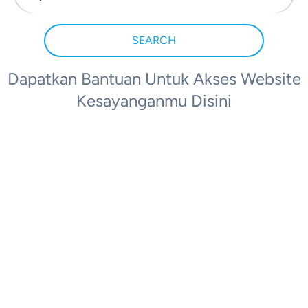
SEARCH
Dapatkan Bantuan Untuk Akses Website
Kesayanganmu Disini